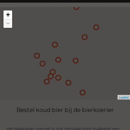
+
−
Leaflet
Bestel koud bier bij de bierkoerier
Het bierkoerier concept is ooit ontstaan toen studenten een